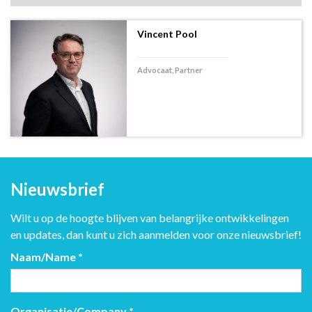
Vincent Pool
Advocaat, Partner
Nieuwsbrief
Wilt u op de hoogte blijven van belangrijke ontwikkelingen
en updates, dan kunt u zich aanmelden voor onze nieuwsbrief!
Naam/Name
*
Organisatie/Company
*